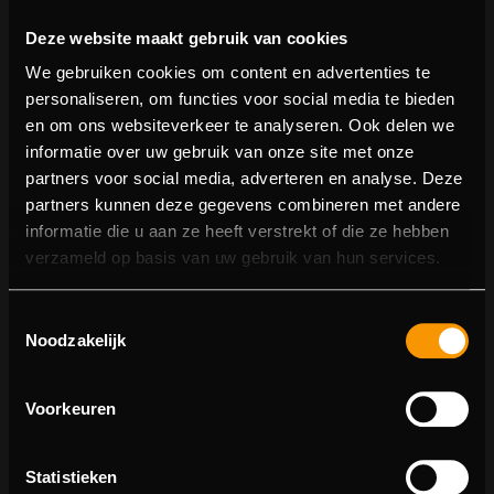
Deze website maakt gebruik van cookies
We gebruiken cookies om content en advertenties te
personaliseren, om functies voor social media te bieden
en om ons websiteverkeer te analyseren. Ook delen we
informatie over uw gebruik van onze site met onze
partners voor social media, adverteren en analyse. Deze
partners kunnen deze gegevens combineren met andere
informatie die u aan ze heeft verstrekt of die ze hebben
404 pagina niet gevonden
verzameld op basis van uw gebruik van hun services.
Sorry! We konden de pagina waar je naartoe wilde niet
Toestemmingsselectie
vinden.
Noodzakelijk
U kunt proberen deze pagina in de menulijst te vinden,
of terugkeren naar de hoofdpagina.
Voorkeuren
Statistieken
Ga naar de hoofdpagina