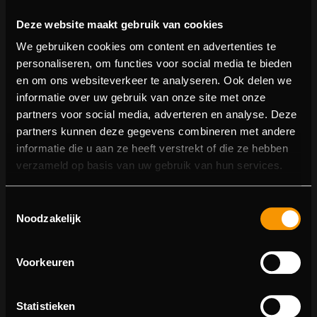
Deze website maakt gebruik van cookies
We gebruiken cookies om content en advertenties te
personaliseren, om functies voor social media te bieden
en om ons websiteverkeer te analyseren. Ook delen we
informatie over uw gebruik van onze site met onze
partners voor social media, adverteren en analyse. Deze
partners kunnen deze gegevens combineren met andere
informatie die u aan ze heeft verstrekt of die ze hebben
404 pagina niet gevonden
verzameld op basis van uw gebruik van hun services.
Sorry! We konden de pagina waar je naartoe wilde niet
Toestemmingsselectie
vinden.
Noodzakelijk
U kunt proberen deze pagina in de menulijst te vinden,
of terugkeren naar de hoofdpagina.
Voorkeuren
Statistieken
Ga naar de hoofdpagina