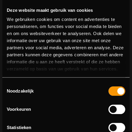
Deze website maakt gebruik van cookies
We gebruiken cookies om content en advertenties te
personaliseren, om functies voor social media te bieden
en om ons websiteverkeer te analyseren. Ook delen we
informatie over uw gebruik van onze site met onze
partners voor social media, adverteren en analyse. Deze
partners kunnen deze gegevens combineren met andere
informatie die u aan ze heeft verstrekt of die ze hebben
404 pagina niet gevonden
verzameld op basis van uw gebruik van hun services.
Sorry! We konden de pagina waar je naartoe wilde niet
Toestemmingsselectie
vinden.
Noodzakelijk
U kunt proberen deze pagina in de menulijst te vinden,
of terugkeren naar de hoofdpagina.
Voorkeuren
Statistieken
Ga naar de hoofdpagina