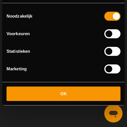
Toestemmingsselectie
Noodzakelijk
Echt
Voorkeuren
Statistieken
Marketing
OK