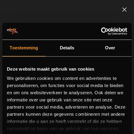
Toestemming
Details
Over
Deze website maakt gebruik van cookies
We gebruiken cookies om content en advertenties te
personaliseren, om functies voor social media te bieden
en om ons websiteverkeer te analyseren. Ook delen we
Hippodrome Grand Casino
informatie over uw gebruik van onze site met onze
partners voor social media, adverteren en analyse. Deze
partners kunnen deze gegevens combineren met andere
informatie die u aan ze heeft verstrekt of die ze hebben
verzameld op basis van uw gebruik van hun services.