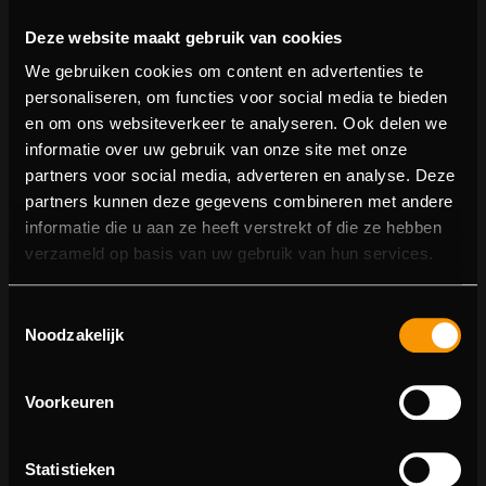
Deze website maakt gebruik van cookies
We gebruiken cookies om content en advertenties te
personaliseren, om functies voor social media te bieden
en om ons websiteverkeer te analyseren. Ook delen we
informatie over uw gebruik van onze site met onze
partners voor social media, adverteren en analyse. Deze
partners kunnen deze gegevens combineren met andere
informatie die u aan ze heeft verstrekt of die ze hebben
404 pagina niet gevonden
verzameld op basis van uw gebruik van hun services.
Sorry! We konden de pagina waar je naartoe wilde niet
Toestemmingsselectie
vinden.
Noodzakelijk
U kunt proberen deze pagina in de menulijst te vinden,
of terugkeren naar de hoofdpagina.
Voorkeuren
Statistieken
Ga naar de hoofdpagina