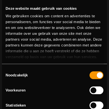
Deze website maakt gebruik van cookies
We gebruiken cookies om content en advertenties te
personaliseren, om functies voor social media te bieden
en om ons websiteverkeer te analyseren. Ook delen we
informatie over uw gebruik van onze site met onze
partners voor social media, adverteren en analyse. Deze
partners kunnen deze gegevens combineren met andere
informatie die u aan ze heeft verstrekt of die ze hebben
404 pagina niet gevonden
verzameld op basis van uw gebruik van hun services.
Sorry! We konden de pagina waar je naartoe wilde niet
Toestemmingsselectie
vinden.
Noodzakelijk
U kunt proberen deze pagina in de menulijst te vinden,
of terugkeren naar de hoofdpagina.
Voorkeuren
Statistieken
Ga naar de hoofdpagina