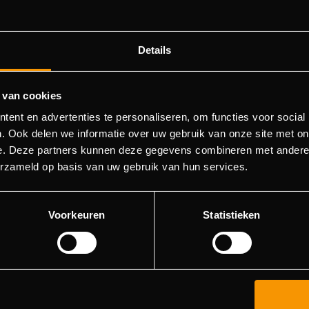
Details
 van cookies
404 pagina niet gevonden
ent en advertenties te personaliseren, om functies voor social
. Ook delen we informatie over uw gebruik van onze site met on
e. Deze partners kunnen deze gegevens combineren met andere i
orry! We konden de pagina waar je naartoe wilde niet vinde
erzameld op basis van uw gebruik van hun services.
roberen deze pagina in de menulijst te vinden, of terugkere
hoofdpagina.
Voorkeuren
Statistieken
Ga naar de hoofdpagina