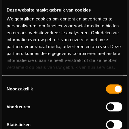
Deze website maakt gebruik van cookies
We gebruiken cookies om content en advertenties te
personaliseren, om functies voor social media te bieden
en om ons websiteverkeer te analyseren. Ook delen we
informatie over uw gebruik van onze site met onze
partners voor social media, adverteren en analyse. Deze
partners kunnen deze gegevens combineren met andere
informatie die u aan ze heeft verstrekt of die ze hebben
404 pagina niet gevonden
verzameld op basis van uw gebruik van hun services.
Sorry! We konden de pagina waar je naartoe wilde niet
Toestemmingsselectie
vinden.
Noodzakelijk
U kunt proberen deze pagina in de menulijst te vinden,
of terugkeren naar de hoofdpagina.
Voorkeuren
Statistieken
Ga naar de hoofdpagina