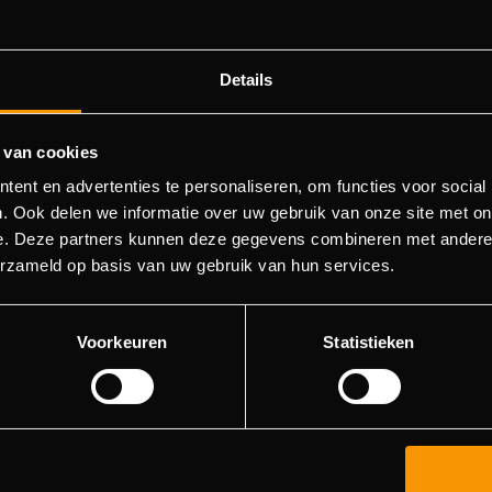
Details
 van cookies
404 pagina niet gevonden
ent en advertenties te personaliseren, om functies voor social
. Ook delen we informatie over uw gebruik van onze site met on
e. Deze partners kunnen deze gegevens combineren met andere i
orry! We konden de pagina waar je naartoe wilde niet vinde
erzameld op basis van uw gebruik van hun services.
roberen deze pagina in de menulijst te vinden, of terugkere
hoofdpagina.
Voorkeuren
Statistieken
Ga naar de hoofdpagina