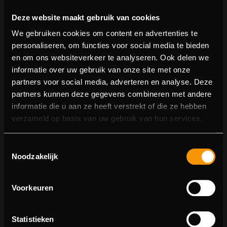
Deze website maakt gebruik van cookies
We gebruiken cookies om content en advertenties te
personaliseren, om functies voor social media te bieden
en om ons websiteverkeer te analyseren. Ook delen we
informatie over uw gebruik van onze site met onze
partners voor social media, adverteren en analyse. Deze
partners kunnen deze gegevens combineren met andere
informatie die u aan ze heeft verstrekt of die ze hebben
404 pagina niet gevonden
verzameld op basis van uw gebruik van hun services.
Sorry! We konden de pagina waar je naartoe wilde niet
Toestemmingsselectie
vinden.
Noodzakelijk
U kunt proberen deze pagina in de menulijst te vinden,
of terugkeren naar de hoofdpagina.
Voorkeuren
Statistieken
Ga naar de hoofdpagina