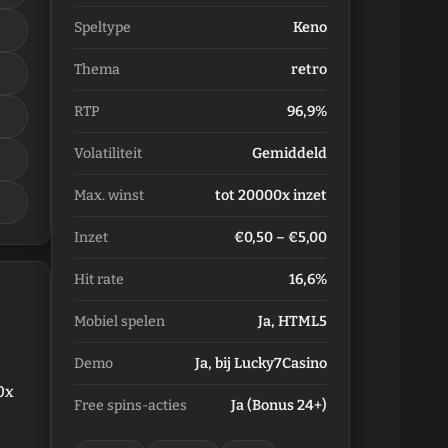
Speltype
Keno
Thema
retro
RTP
96,9%
Volatiliteit
Gemiddeld
Max. winst
tot 20000x inzet
Inzet
€0,50 – €5,00
Hit rate
16,6%
Mobiel spelen
Ja, HTML5
Demo
Ja, bij Lucky7Casino
0x
Free spins-acties
Ja (Bonus 24+)