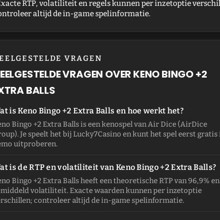
xacte RTP, volatiliteit en regels kunnen per inzetoptie verschil
ntroleer altijd de in-game spelinformatie.
EELGESTELDE VRAGEN
EELGESTELDE VRAGEN OVER KENO BINGO +2
XTRA BALLS
at is Keno Bingo +2 Extra Balls en hoe werkt het?
no Bingo +2 Extra Balls is een kenospel van Air Dice (AirDice
oup). Je speelt het bij Lucky7Casino en kunt het spel eerst gratis 
emo uitproberen.
at is de RTP en volatiliteit van Keno Bingo +2 Extra Balls?
no Bingo +2 Extra Balls heeft een theoretische RTP van 96,9% en
middeld volatiliteit. Exacte waarden kunnen per inzetoptie
rschillen; controleer altijd de in-game spelinformatie.