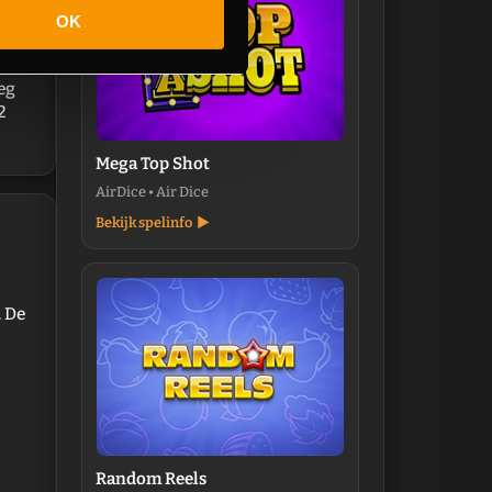
OK
eg
2
Mega Top Shot
AirDice • Air Dice
Bekijk spelinfo
▶
. De
Random Reels