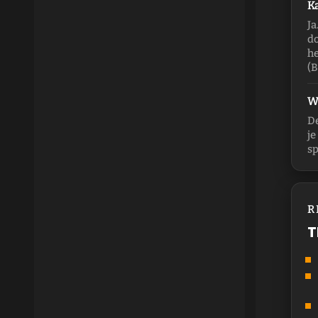
K
Ja
do
he
(B
W
De
je
sp
R
T