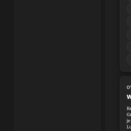
O
W
Ke
G
je
L