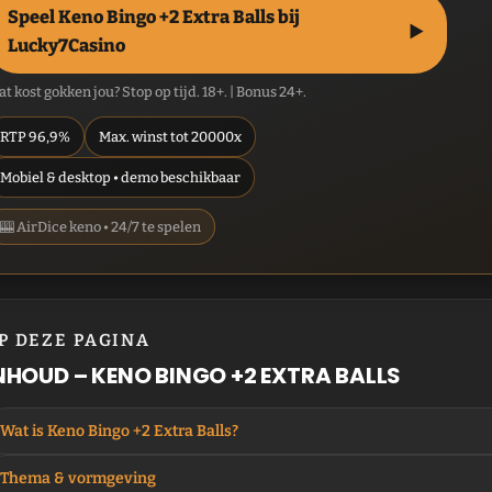
Speel Keno Bingo +2 Extra Balls bij
▶
Lucky7Casino
t kost gokken jou? Stop op tijd. 18+. | Bonus 24+.
RTP 96,9%
Max. winst tot 20000x
Mobiel & desktop • demo beschikbaar
🎰 AirDice keno • 24/7 te spelen
P DEZE PAGINA
NHOUD – KENO BINGO +2 EXTRA BALLS
Wat is Keno Bingo +2 Extra Balls?
Thema & vormgeving