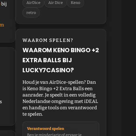
AirDice
Air Dice
Keno
e
bij
retro
om
WAAROM SPELEN?
WAAROM KENO BINGO +2
EXTRA BALLS BIJ
LUCKY7CASINO?
Houd je van AirDice-spellen? Dan
is Keno Bingo +2 Extra Balls een
aanrader. Je speelt in een volledig
Nederlandse omgeving met iDEAL
s
en handige tools om verantwoord
te spelen.
Verantwoord spelen
Ben je minderjarig of ervaar je