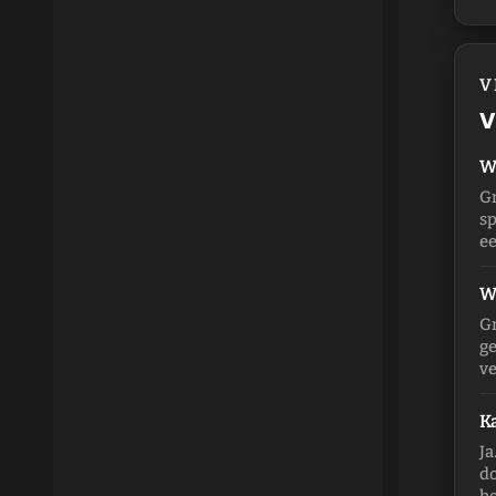
V
V
W
Gr
sp
ee
W
Gr
ge
ve
K
Ja
do