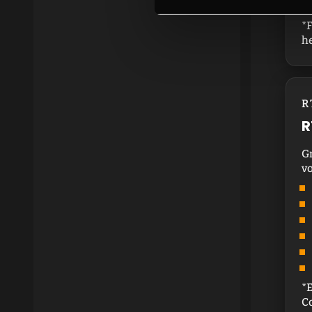
b
*F
h
R
R
G
vo
*E
Co