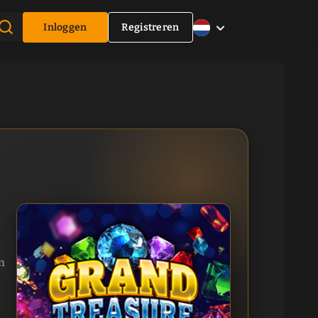
Inloggen
Registreren
n