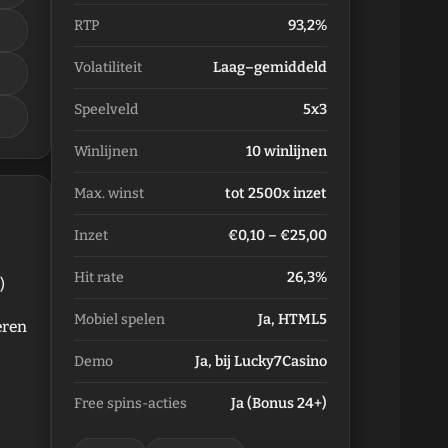
RTP
93,2%
Volatiliteit
Laag–gemiddeld
Speelveld
5x3
Winlijnen
10 winlijnen
Max. winst
tot 2500x inzet
Inzet
€0,10 – €25,00
Hit rate
26,3%
)
Mobiel spelen
Ja, HTML5
eren
Demo
Ja, bij Lucky7Casino
Free spins-acties
Ja (Bonus 24+)