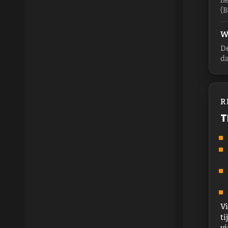
he
(B
W
De
da
R
T
Vi
ti
vi