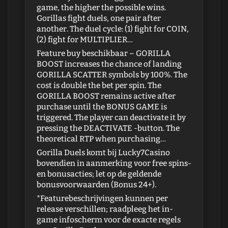
game, the higher the possible wins.
Gorillas fight duels, one pair after
another. The duel cycle: (1) fight for COIN,
(2) fight for MULTIPLIER…
Feature buy beschikbaar – GORILLA
BOOST increases the chance of landing
GORILLA SCATTER symbols by 100%. The
cost is double the bet per spin. The
GORILLA BOOST remains active after
purchase until the BONUS GAME is
triggered. The player can deactivate it by
pressing the DEACTIVATE -button. The
theoretical RTP when purchasing…
Gorilla Duels komt bij Lucky7Casino
bovendien in aanmerking voor free spins-
en bonusacties; let op de geldende
bonusvoorwaarden (Bonus 24+).
*Featurebeschrijvingen kunnen per
release verschillen; raadpleeg het in-
game infoscherm voor de exacte regels