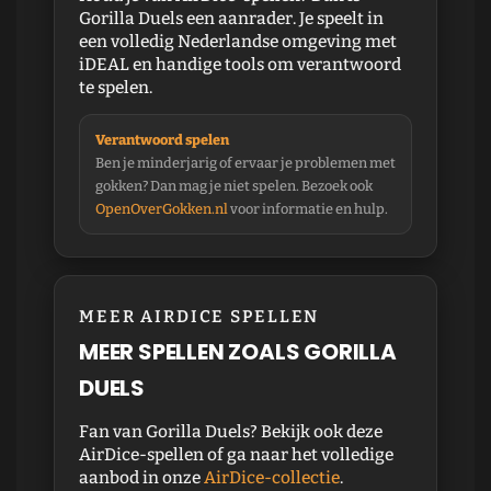
Gorilla Duels een aanrader. Je speelt in
een volledig Nederlandse omgeving met
iDEAL en handige tools om verantwoord
te spelen.
Verantwoord spelen
Ben je minderjarig of ervaar je problemen met
gokken? Dan mag je niet spelen. Bezoek ook
OpenOverGokken.nl
voor informatie en hulp.
MEER AIRDICE SPELLEN
MEER SPELLEN ZOALS GORILLA
DUELS
Fan van Gorilla Duels? Bekijk ook deze
AirDice-spellen of ga naar het volledige
aanbod in onze
AirDice-collectie
.