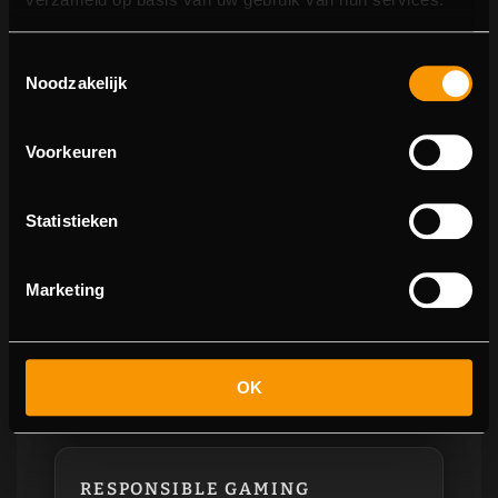
in-game spelinformatie.
Toestemmingsselectie
Kan ik Gorilla Duels gratis en op
Noodzakelijk
mobiel spelen?
Ja. Gorilla Duels is in HTML5 ontwikkeld en
speelt zonder downloads op smartphone,
Voorkeuren
tablet en desktop. Bij Lucky7Casino kun je
het spel eerst gratis in demo proberen
voordat je met echt geld speelt (Bonus 24+).
Statistieken
Wat is de maximale winst in Gorilla
Marketing
Duels?
De maximale winst in Gorilla Duels
bedraagt tot 2500x je inzet. De
daadwerkelijke uitbetaling hangt af van je
OK
inzet en het spelverloop.
RESPONSIBLE GAMING