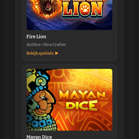
Fire Lion
AirDice • Dice Crafter
Bekijk spelinfo
▶
Mayan Dice