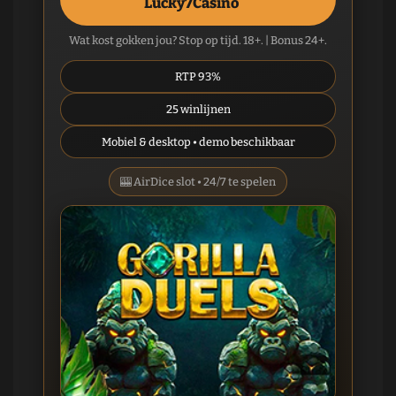
Lucky7Casino
Wat kost gokken jou? Stop op tijd. 18+. | Bonus 24+.
RTP 93%
25 winlijnen
Mobiel & desktop • demo beschikbaar
🎰 AirDice slot • 24/7 te spelen