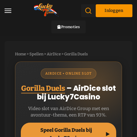
Inloggen
Promoties
Home
>
Spellen
>
AirDice
>
Gorilla Duels
AIRDICE • ONLINE SLOT
– AirDice slot
Gorilla Duels
bij Lucky7Casino
Video slot van AirDice Group met een
avontuur-thema, een RTP van 93%.
Speel Gorilla Duels bij
▶