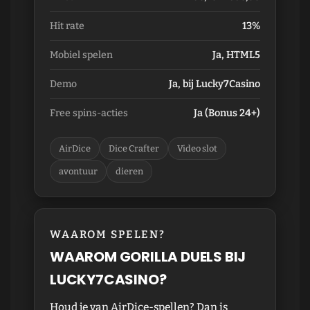
Hit rate
13%
Mobiel spelen
Ja, HTML5
Demo
Ja, bij Lucky7Casino
Free spins-acties
Ja (Bonus 24+)
AirDice
Dice Crafter
Video slot
avontuur
dieren
WAAROM SPELEN?
WAAROM GORILLA DUELS BIJ
LUCKY7CASINO?
Houd je van AirDice-spellen? Dan is