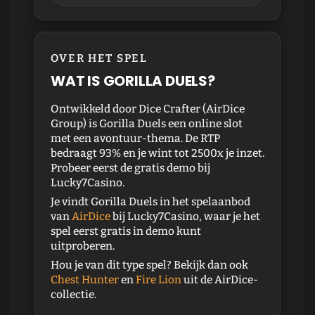
OVER HET SPEL
WAT IS GORILLA DUELS?
Ontwikkeld door Dice Crafter (AirDice
Group) is Gorilla Duels een online slot
met een avontuur-thema. De RTP
bedraagt 93% en je wint tot 2500x je inzet.
Probeer eerst de gratis demo bij
Lucky7Casino.
Je vindt Gorilla Duels in het spelaanbod
van
AirDice
bij Lucky7Casino, waar je het
spel eerst gratis in demo kunt
uitproberen.
Hou je van dit type spel? Bekijk dan ook
Chest Hunter
en
Fire Lion
uit de AirDice-
collectie.