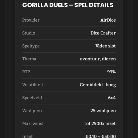
GORILLA DUELS – SPEL DETAILS
Provider
AirDice
Studio
Dice Crafter
Speltype
Video slot
Thema
avontuur, dieren
RTP
93%
Volatiliteit
Gemiddeld–hoog
Speelveld
6x4
Winlijnen
25 winlijnen
Max. winst
tot 2500x inzet
Inzet
€0,10 – €50,00