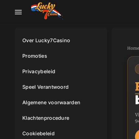
Over Lucky7Casino
Hom
Promoties
Privacybeleid
Speel Verantwoord
Algemene voorwaarden
V
Klachtenprocedure
9
Cookiebeleid