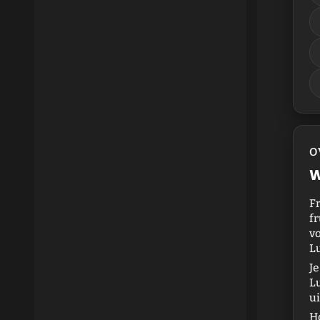
O
W
Fr
f
vo
L
Je
Lu
u
Ho