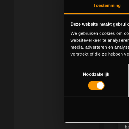
Toestemming
Deze website maakt gebruik
We gebruiken cookies om cont
websiteverkeer te analyseren
media, adverteren en analys
verstrekt of die ze hebben v
F
Toestemmingsselectie
Noodzakelijk
F
Fr
g
F
fr
(B
*F
he