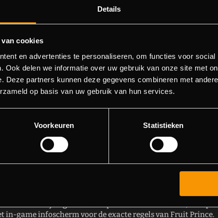
Kies je inzet per spin met de plus- en min-knoppen (van
Details
€0,10 tot €25,00 per spin).
Start elke ronde met één tik of zet autoplay-spins klaar.
Winnende symboolcombinaties worden automatisch op 
 van cookies
saldo bijgeschreven.
ent en advertenties te personaliseren, om functies voor social
Probeer eerst de gratis demo om de features te leren
kennen.
. Ook delen we informatie over uw gebruik van onze site met on
e. Deze partners kunnen deze gegevens combineren met andere i
erzameld op basis van uw gebruik van hun services.
EATURES & BONUS
Voorkeuren
Statistieken
EATURES IN FRUIT PRINCE
uit Prince biedt een free spins-/bonusronde. Bekijk altijd het i
ame infoscherm voor de exacte regels.
ruit Prince komt bij Lucky7Casino bovendien in aanmerking v
ee spins- en bonusacties; let op de geldende bonusvoorwaard
onus 24+).
eaturebeschrijvingen kunnen per release verschillen; raadple
t in-game infoscherm voor de exacte regels van Fruit Prince.