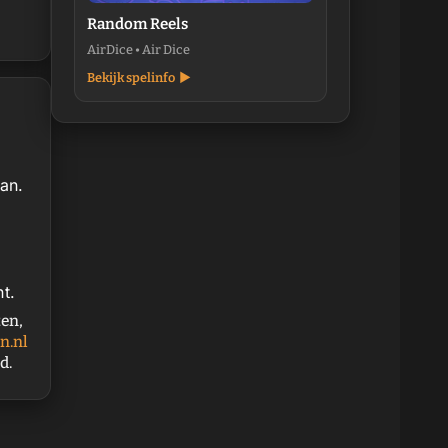
Random Reels
AirDice • Air Dice
Bekijk spelinfo
▶
aan.
t.
ten,
n.nl
d.