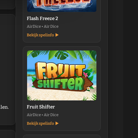
Flash Freeze 2
AirDice • Air Dice
Bekijk spelinfo
▶
Fruit Shifter
len.
AirDice • Air Dice
Bekijk spelinfo
▶