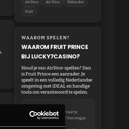
AirDice
Air Dice
Video slot
fruit
WAAROM SPELEN?
WAAROM FRUIT PRINCE
,
BIJ LUCKY7CASINO?
Houd je van AirDice-spellen? Dan
is Fruit Prince een aanrader. Je
speelt in een volledig Nederlandse
omgeving met iDEAL en handige
tools om verantwoord te spelen.
Verantwoord spelen
Ben je minderjarig of ervaar je
problemen met gokken? Dan mag je
niet spelen. Bezoek ook