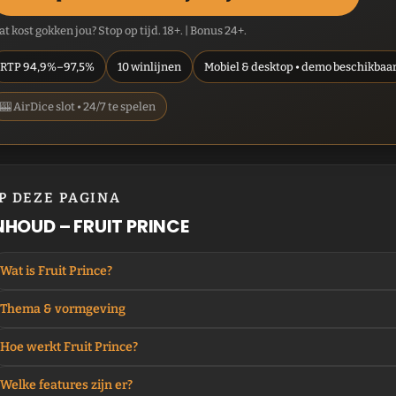
t kost gokken jou? Stop op tijd. 18+. | Bonus 24+.
RTP 94,9%–97,5%
10 winlijnen
Mobiel & desktop • demo beschikbaa
🎰 AirDice slot • 24/7 te spelen
P DEZE PAGINA
NHOUD – FRUIT PRINCE
Wat is Fruit Prince?
Thema & vormgeving
Hoe werkt Fruit Prince?
Welke features zijn er?