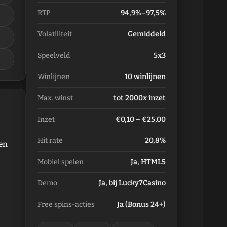
RTP
94,9%–97,5%
Volatiliteit
Gemiddeld
Speelveld
5x3
Winlijnen
10 winlijnen
Max. winst
tot 2000x inzet
Inzet
€0,10 – €25,00
Hit rate
20,8%
een
Mobiel spelen
Ja, HTML5
Demo
Ja, bij Lucky7Casino
Free spins-acties
Ja (Bonus 24+)