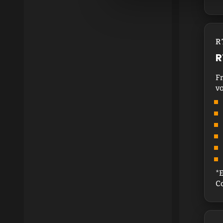
R
R
Fr
vo
*E
Co